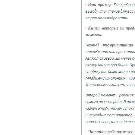
- Ваш пример
. Если ребено
вывод, что чтение для вас
стремятся подражать.
- Книги, которые вы пре
момента.
ориентация н
Первый – это
волшебство или про живот
являются звери. До менее 
сказку Милна про Винни Пух
чтобы у вас дома жила ко
Младшему школьнику – «Ба
Увлеченным сыщиками и дет
– ребенок
Второй момент
самого разного рода. В теч
«зачем это?», «почему так?
и не уходите от ответов -
произведения, так и детски
- Читайте ребенку вслух.