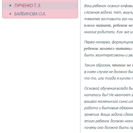
ТУРЧЕНКО Т. Э.
Ваш ребенок освоил алфави
сложная задача. Нет, выуч
БАЙБИНОВА О.А.
тяжелее заставить его п
плохо читает, ребенок н
многие родители. Как же 
Перво-наперво, формулиро
ребенок захотел читать»
быть заинтересованы и увл
чтение не 
Таким образом,
в коем случае не должно 
то-то, или тогда я куплю 
Основой обучения всегда б
хотелось бы? Не хватает в
вашего маленького сына ил
работа и бытовые обязанно
занятия. Ваша задача сдел
этого ребенок должен нахо
почему оно должно быть п