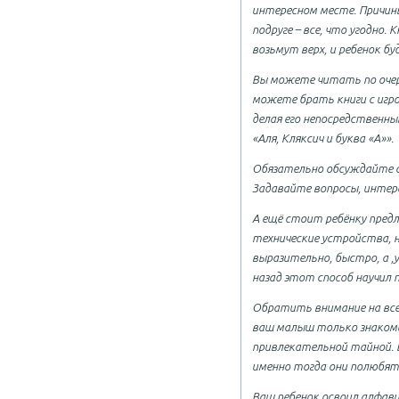
интересном месте. Причины
подруге – все, что угодно
возьмут верх, и ребенок б
Вы можете читать по очере
можете брать книги с игр
делая его непосредственны
«Аля, Кляксич и буква «А»».
Обязательно обсуждайте с
Задавайте вопросы, интере
А ещё стоит ребёнку пред
технические устройства, 
выразительно, быстро, а ,
назад этот способ научил
Обратить внимание на все
ваш малыш только знакоми
привлекательной тайной. В
именно тогда они полюбят
Ваш ребенок освоил алфави